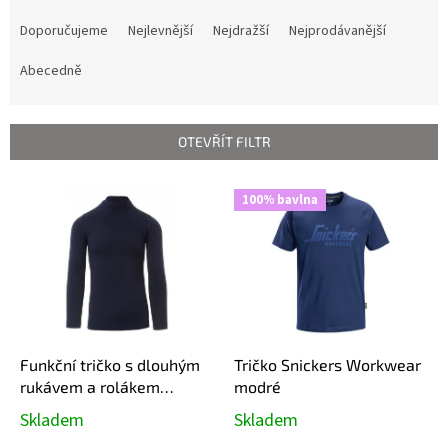
Ř
a
Doporučujeme
Nejlevnější
Nejdražší
Nejprodávanější
z
e
Abecedně
n
í
p
OTEVŘÍT FILTR
r
o
V
100% bavlna
d
ý
u
p
k
i
t
s
ů
p
r
o
d
Funkční tričko s dlouhým
Tričko Snickers Workwear
u
rukávem a rolákem
modré
k
TPLAYER
Skladem
Skladem
t