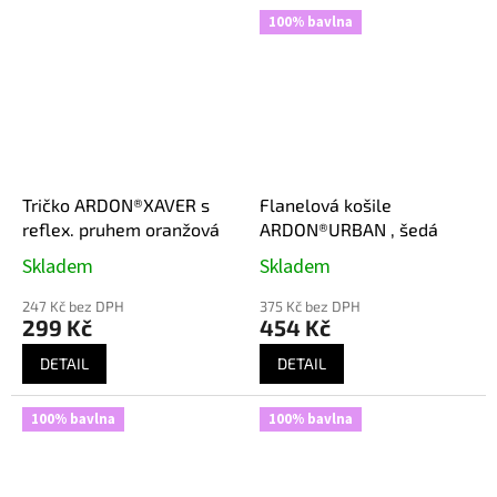
100% bavlna
Tričko ARDON®XAVER s
Flanelová košile
reflex. pruhem oranžová
ARDON®URBAN , šedá
Skladem
Skladem
247 Kč bez DPH
375 Kč bez DPH
299 Kč
454 Kč
DETAIL
DETAIL
100% bavlna
100% bavlna