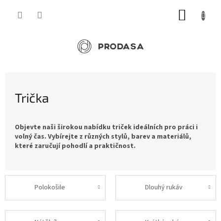
Přejít
NÁKUP
na
obsah
KOŠÍK
Trička
Objevte naši širokou nabídku triček ideálních pro práci i
volný čas. Vybírejte z různých stylů, barev a materiálů,
které zaručují pohodlí a praktičnost.
Polokošile
Dlouhý rukáv