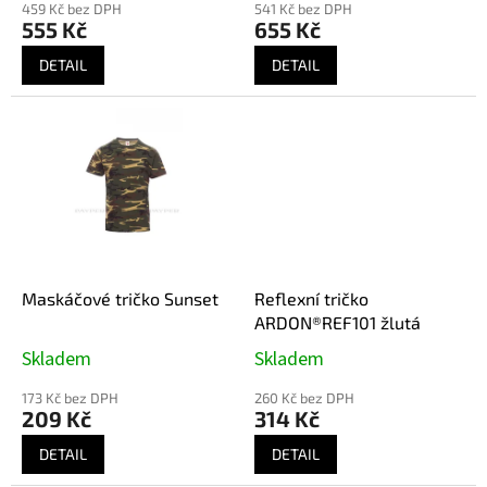
ů
459 Kč bez DPH
541 Kč bez DPH
555 Kč
655 Kč
DETAIL
DETAIL
Maskáčové tričko Sunset
Reflexní tričko
ARDON®REF101 žlutá
Skladem
Skladem
173 Kč bez DPH
260 Kč bez DPH
209 Kč
314 Kč
DETAIL
DETAIL