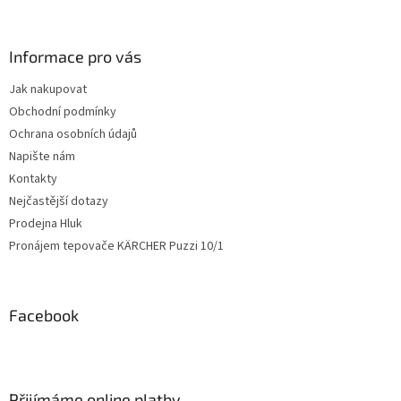
p
i
s
Informace pro vás
u
Jak nakupovat
Obchodní podmínky
Ochrana osobních údajů
Napište nám
Kontakty
Nejčastější dotazy
Prodejna Hluk
Pronájem tepovače KÄRCHER Puzzi 10/1
Facebook
Přijímáme online platby