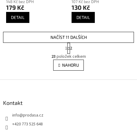
148 Kč bez DPH
107 Kč bez DPH
179 Kč
130 Kč
DETAIL
DETAIL
NAČÍST 11 DALŠÍCH
S
1
2
t
O
r
23
položek celkem
v
á
l
NAHORU
n
á
k
d
o
v
Z
a
á
c
á
n
í
p
í
p
a
Kontakt
r
t
v
info
@
prodasa.cz
í
k
y
+420 773 525 648
v
ý