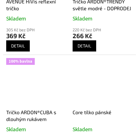
AVENUE HiVis reflexní
Tričko ARDON®TRENDY
tričko
světle modré - DOPRODEJ
Skladem
Skladem
305 Kč bez DPH
220 Kč bez DPH
369 Kč
266 Kč
DETAIL
DETAIL
100% bavlna
Tričko ARDON®CUBA s
Core tílko pánské
dlouhým rukávem
Skladem
Skladem