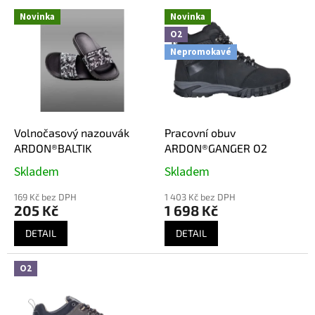
V
p
Novinka
Novinka
ý
r
O2
p
o
Nepromokavé
i
d
s
u
p
k
r
t
o
ů
d
Volnočasový nazouvák
Pracovní obuv
u
ARDON®BALTIK
ARDON®GANGER O2
k
Skladem
Skladem
t
ů
169 Kč bez DPH
1 403 Kč bez DPH
205 Kč
1 698 Kč
DETAIL
DETAIL
O2