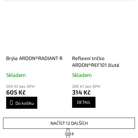
Brýle ARDON®RADIANT R
Reflexní tričko
ARDON®REF101 žlutá
Skladem
Skladem
500 Kč bez DPH
260 Kč bez DPH
605 Kč
314 Kč
DETAIL
Do košíku
NAČÍST 12 DALŠÍCH
S
1
16
t