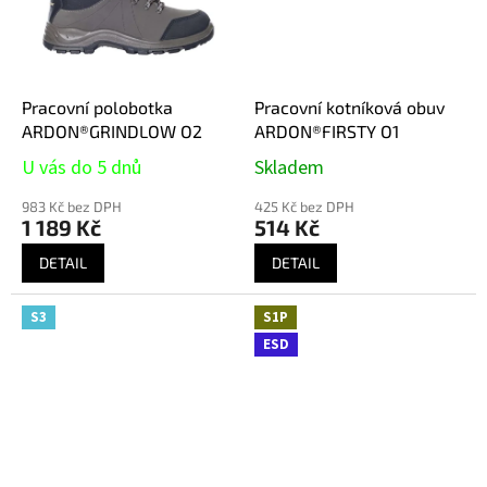
Pracovní polobotka
Pracovní kotníková obuv
ARDON®GRINDLOW O2
ARDON®FIRSTY O1
U vás do 5 dnů
Skladem
983 Kč bez DPH
425 Kč bez DPH
1 189 Kč
514 Kč
DETAIL
DETAIL
S3
S1P
ESD