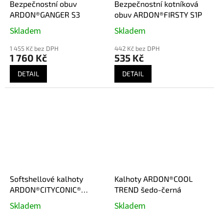
Bezpečnostní obuv
Bezpečnostní kotníková
ARDON®GANGER S3
obuv ARDON®FIRSTY S1P
Skladem
Skladem
1 455 Kč bez DPH
442 Kč bez DPH
1 760 Kč
535 Kč
DETAIL
DETAIL
Softshellové kalhoty
Kalhoty ARDON®COOL
ARDON®CITYCONIC®
TREND šedo-černá
tmavě šedá
Skladem
Skladem