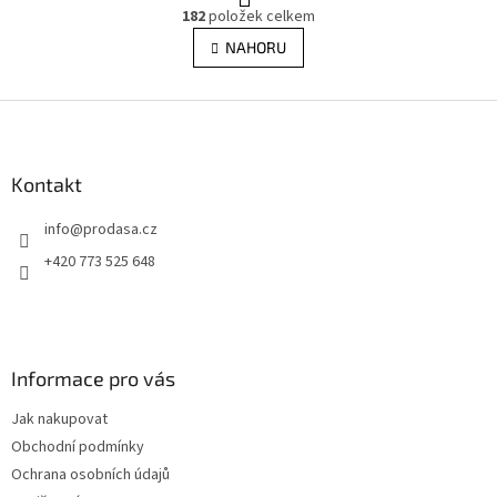
O
r
182
položek celkem
v
á
l
NAHORU
n
á
k
d
o
v
Z
a
á
c
á
n
í
p
í
p
a
Kontakt
r
t
v
info
@
prodasa.cz
í
k
y
+420 773 525 648
v
ý
p
i
s
Informace pro vás
u
Jak nakupovat
Obchodní podmínky
Ochrana osobních údajů