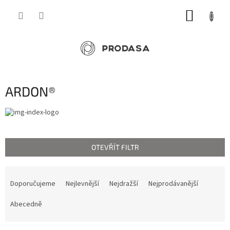
Přejít
NÁKUP
na
obsah
KOŠÍK
ARDON®
OTEVŘÍT FILTR
Ř
a
Doporučujeme
Nejlevnější
Nejdražší
Nejprodávanější
z
e
Abecedně
n
í