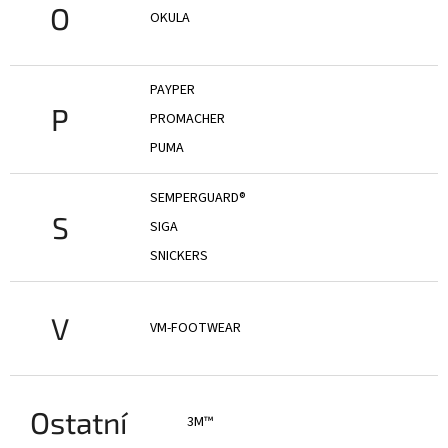
O
OKULA
PAYPER
P
PROMACHER
PUMA
SEMPERGUARD®
S
SIGA
SNICKERS
V
VM-FOOTWEAR
Ostatní
3M™