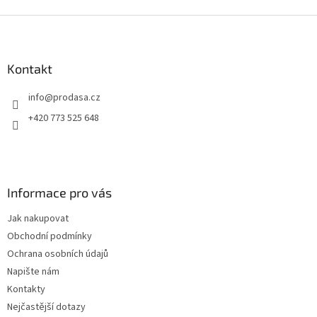
Z
á
p
a
Kontakt
t
info
@
prodasa.cz
í
+420 773 525 648
Informace pro vás
Jak nakupovat
Obchodní podmínky
Ochrana osobních údajů
Napište nám
Kontakty
Nejčastější dotazy