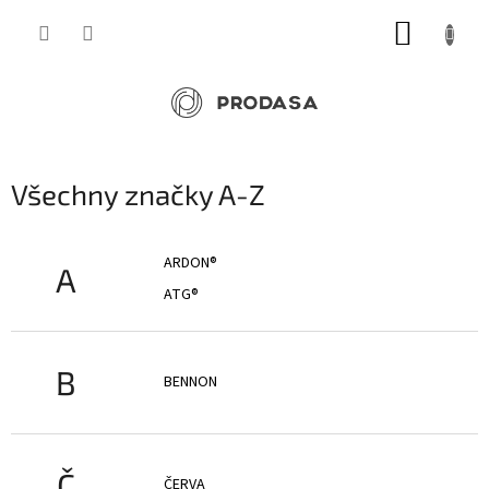
Přejít
NÁKUP
na
obsah
KOŠÍK
Všechny značky A-Z
ARDON®
A
ATG®
B
BENNON
Č
ČERVA