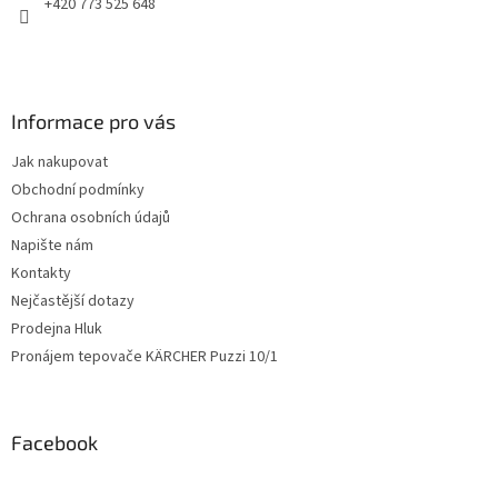
+420 773 525 648
v
k
y
v
ý
Informace pro vás
p
i
Jak nakupovat
s
u
Obchodní podmínky
Ochrana osobních údajů
Napište nám
Kontakty
Nejčastější dotazy
Prodejna Hluk
Pronájem tepovače KÄRCHER Puzzi 10/1
Facebook