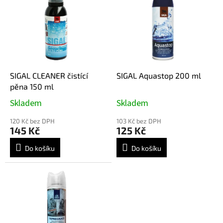
r
p
o
i
d
s
u
p
k
r
t
o
ů
d
SIGAL CLEANER čistící
SIGAL Aquastop 200 ml
u
pěna 150 ml
k
Skladem
Skladem
t
ů
120 Kč bez DPH
103 Kč bez DPH
145 Kč
125 Kč
Do košíku
Do košíku