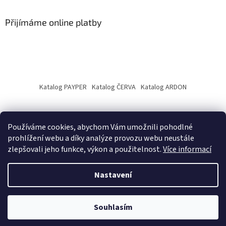
Přijímáme online platby
Katalog PAYPER
Katalog ČERVA
Katalog ARDON
Používáme cookies, abychom Vám umožnili pohodlné
prohlížení webu a díky analýze provozu webu neustále
zlepšovali jeho funkce, výkon a použitelnost.
Více informací
Vytvořil Shoptet
Nastavení
Copyright 2026
PRODASA
. Všechna práva vyhrazena.
Souhlasím
DOPRAVA ZDARMA při nákupu nad 500 Kč!
Odstoupit od smlouvy