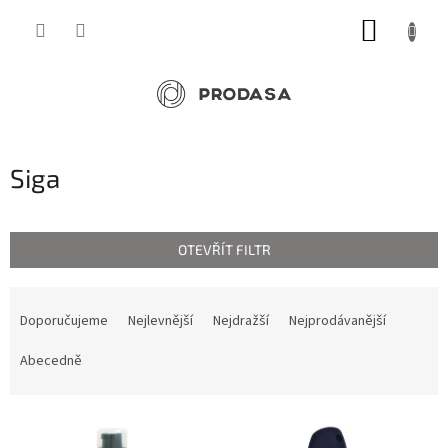
Přejít
NÁKUP
na
obsah
KOŠÍK
Siga
OTEVŘÍT FILTR
Ř
a
Doporučujeme
Nejlevnější
Nejdražší
Nejprodávanější
z
e
Abecedně
n
í
V
p
ý