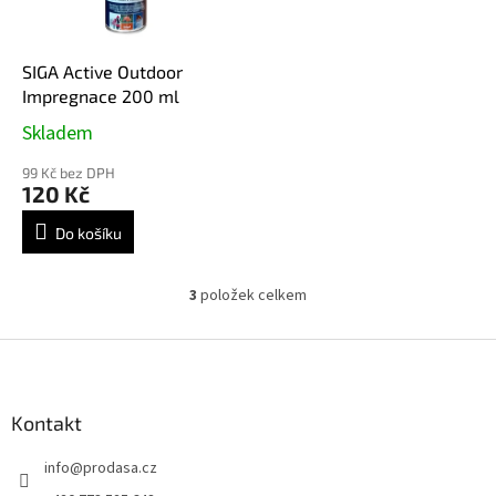
SIGA Active Outdoor
Impregnace 200 ml
Skladem
99 Kč bez DPH
120 Kč
Do košíku
3
položek celkem
O
v
l
Z
á
á
d
p
a
a
Kontakt
c
t
í
info
@
prodasa.cz
í
p
r