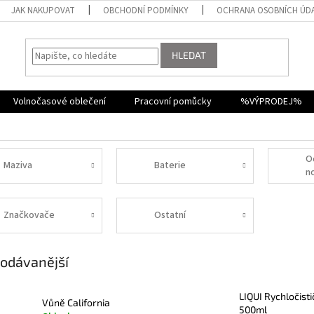
JAK NAKUPOVAT
OBCHODNÍ PODMÍNKY
OCHRANA OSOBNÍCH ÚD
HLEDAT
Volnočasové oblečení
Pracovní pomůcky
%VÝPRODEJ%
O
Maziva
Baterie
n
Značkovače
Ostatní
odávanější
LIQUI Rychločisti
Vůně California
500ml