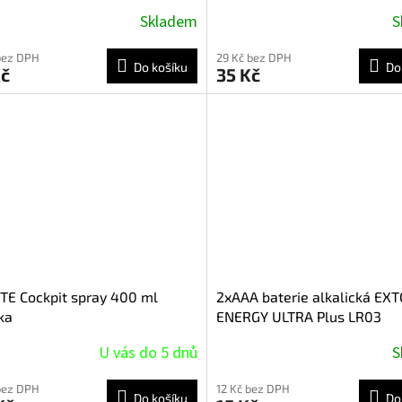
Skladem
S
bez DPH
29 Kč bez DPH
Do košíku
Do
Kč
35 Kč
E Cockpit spray 400 ml
2xAAA baterie alkalická EX
ka
ENERGY ULTRA Plus LR03
U vás do 5 dnů
S
bez DPH
12 Kč bez DPH
Do košíku
Do