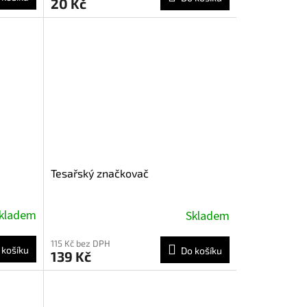
20 Kč
Tesařský značkovač
kladem
Skladem
115 Kč bez DPH
 košíku
Do košíku
139 Kč