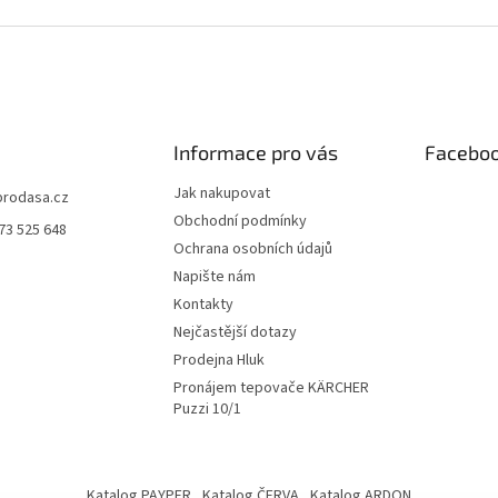
á
k
d
o
a
v
c
á
í
n
p
í
r
Informace pro vás
Facebo
v
k
Jak nakupovat
y
prodasa.cz
v
Obchodní podmínky
73 525 648
ý
Ochrana osobních údajů
p
Napište nám
i
s
Kontakty
u
Nejčastější dotazy
Prodejna Hluk
Pronájem tepovače KÄRCHER
Puzzi 10/1
Katalog PAYPER
Katalog ČERVA
Katalog ARDON