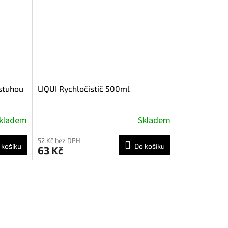
stuhou
LIQUI Rychločistič 500ml
kladem
Skladem
52 Kč bez DPH
 košíku
Do košíku
63 Kč