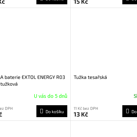
Kč
15 Kč
AA baterie EXTOL ENERGY R03
Tužka tesařská
otužková
U vás do 5 dnů
S
bez DPH
11 Kč bez DPH
Do košíku
Do
č
13 Kč