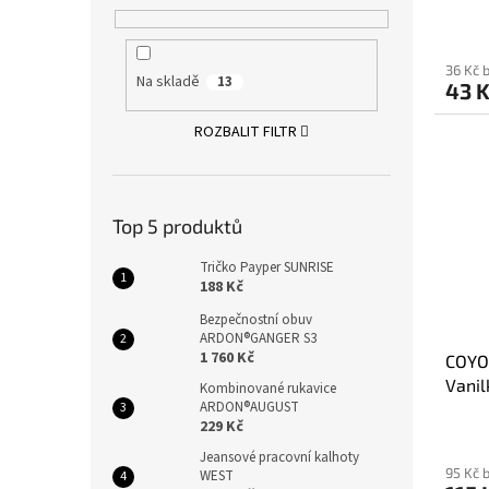
ů
36 Kč 
Na skladě
13
43 
ROZBALIT FILTR
Top 5 produktů
Tričko Payper SUNRISE
188 Kč
Bezpečnostní obuv
ARDON®GANGER S3
1 760 Kč
COYOT
Vanil
Kombinované rukavice
ARDON®AUGUST
229 Kč
Jeansové pracovní kalhoty
95 Kč 
WEST