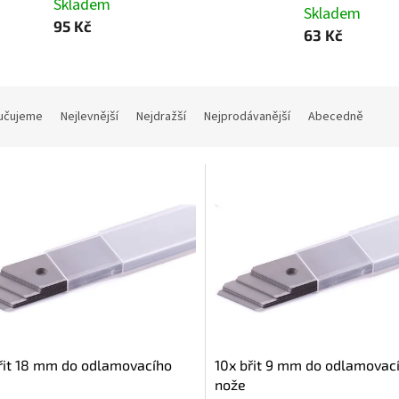
Skladem
Skladem
95 Kč
63 Kč
učujeme
Nejlevnější
Nejdražší
Nejprodávanější
Abecedně
řit 18 mm do odlamovacího
10x břit 9 mm do odlamovac
nože