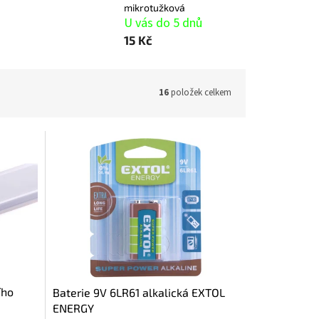
mikrotužková
U vás do 5 dnů
15 Kč
16
položek celkem
ího
Baterie 9V 6LR61 alkalická EXTOL
ENERGY