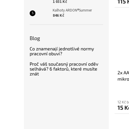
115 
1 031 Kč
Kalhoty ARDON®Summer
846 Kč
Blog
Co znamenají jednotlivé normy
pracovní obuvi?
Proč váš současný pracovní oděv
selhává? 6 faktorů, které musíte
2x A
znát
mikr
12 Kč 
15 K