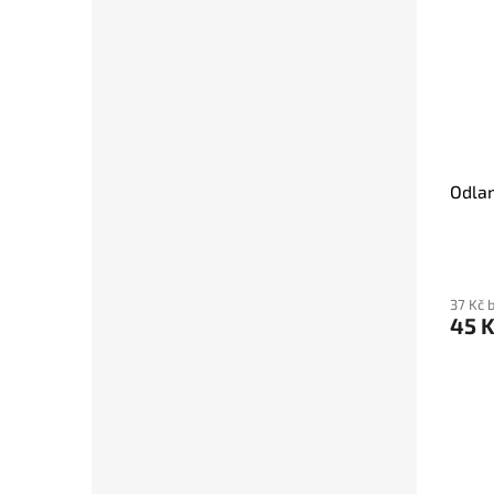
Odla
37 Kč 
45 