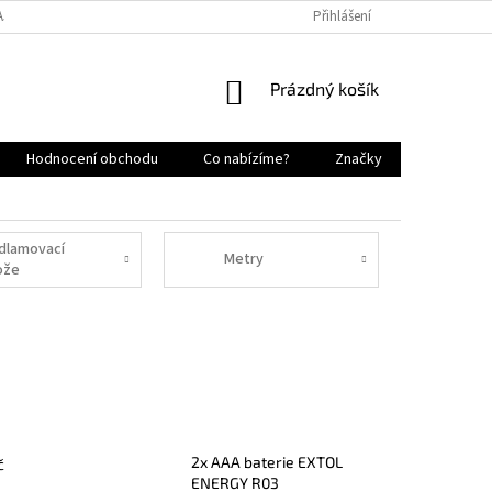
AJŮ
NAPIŠTE NÁM
KONTAKTY
NEJČASTĚJŠÍ DOTAZY
Přihlášení
PR
NÁKUPNÍ
Prázdný košík
KOŠÍK
Hodnocení obchodu
Co nabízíme?
Značky
dlamovací
Metry
ože
2x AAA baterie EXTOL
č
ENERGY R03