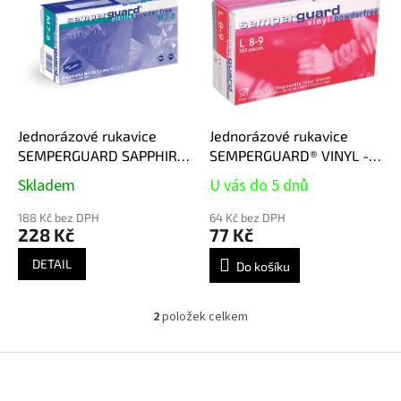
r
p
o
i
d
s
u
p
k
r
t
o
ů
d
Jednorázové rukavice
Jednorázové rukavice
u
SEMPERGUARD SAPPHIRE
SEMPERGUARD® VINYL -
k
- nepudrované-
nepudrované - čiré vel.9
Skladem
U vás do 5 dnů
t
levandulově modré
ů
188 Kč bez DPH
64 Kč bez DPH
228 Kč
77 Kč
DETAIL
Do košíku
2
položek celkem
O
v
l
Z
á
á
d
p