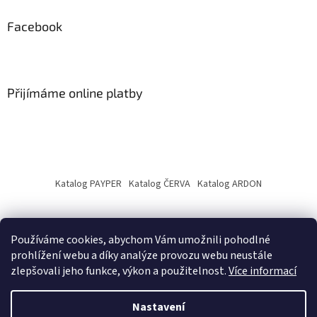
Facebook
Přijímáme online platby
Katalog PAYPER
Katalog ČERVA
Katalog ARDON
Používáme cookies, abychom Vám umožnili pohodlné
prohlížení webu a díky analýze provozu webu neustále
zlepšovali jeho funkce, výkon a použitelnost.
Více informací
Vytvořil Shoptet
Nastavení