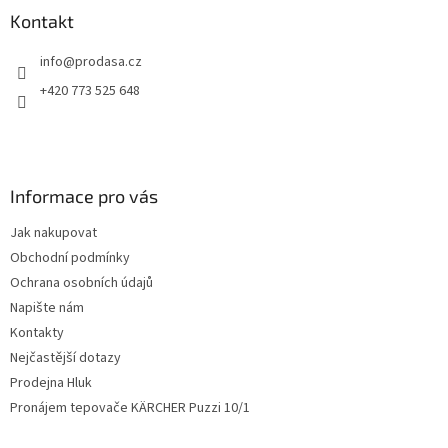
a
a
Kontakt
c
t
í
info
@
prodasa.cz
í
p
r
+420 773 525 648
v
k
y
v
ý
Informace pro vás
p
i
Jak nakupovat
s
u
Obchodní podmínky
Ochrana osobních údajů
Napište nám
Kontakty
Nejčastější dotazy
Prodejna Hluk
Pronájem tepovače KÄRCHER Puzzi 10/1