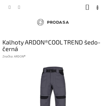
Přejít
NÁKUP
na
obsah
KOŠÍK
Kalhoty ARDON®COOL TREND šedo-
černá
Značka:
ARDON®