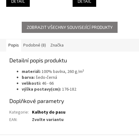
DETAIL
DETAIL
ZOBRAZIT VŠECHNY SOUVISEJÍCÍ PRODUKTY
Popis
Podobné (8)
Značka
Detailní popis produktu
materiál:
100% bavlna, 260 g/m²
barva:
šedo-černá
velikosti:
46 - 66
výška postavy(cm):
176-182
Doplňkové parametry
Kategorie
:
Kalhoty do pasu
EAN
:
Zvolte variantu
Z