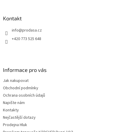
á
p
a
Kontakt
t
info
@
prodasa.cz
í
+420 773 525 648
Informace pro vás
Jak nakupovat
Obchodní podmínky
Ochrana osobních údajů
Napište nám
Kontakty
Nejčastější dotazy
Prodejna Hluk