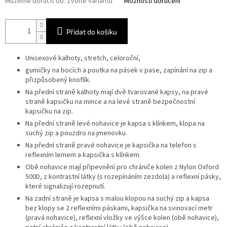
Můžeme doručit do:
Zvolte variantu
Možnosti doručení
Přidat do košíku
Unisexové kalhoty, stretch, celoroční,
gumičky na bocích a poutka na pásek v pase, zapínání na zip a
přizpůsobený knoflík.
Na přední straně kalhoty mají dvě tvarované kapsy, na pravé
straně kapsičku na mince a na levé straně bezpečnostní
kapsičku na zip.
Na přední straně levé nohavice je kapsa s klínkem, klopa na
suchý zip a pouzdro na jmenovku.
Na přední straně pravé nohavice je kapsička na telefon s
reflexním lemem a kapsička s klínkem.
Obě nohavice mají připevnění pro chrániče kolen z Nylon Oxford
500D, z kontrastní látky (s rozepínáním zezdola) a reflexní pásky,
které signalizují rozepnutí.
Na zadní straně je kapsa s malou klopou na suchý zip a kapsa
bez klopy se 2 reflexními páskami, kapsička na svinovací metr
(pravá nohavice), reflexní vložky ve výšce kolen (obě nohavice),