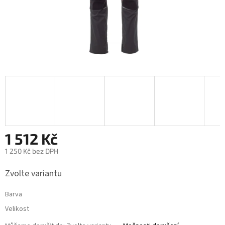
1 512 Kč
1 250 Kč bez DPH
Měrná
Zvolte variantu
cena:
Barva
Velikost