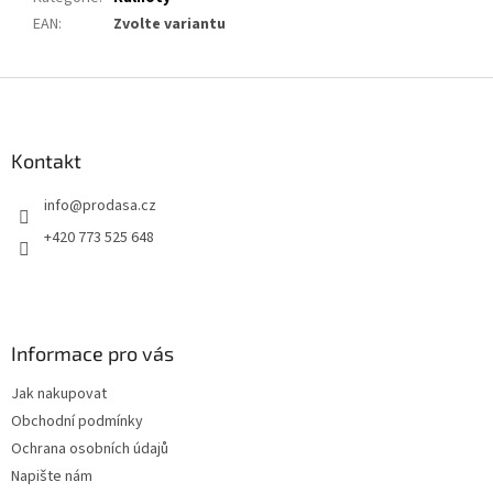
EAN
:
Zvolte variantu
Z
á
p
a
Kontakt
t
info
@
prodasa.cz
í
+420 773 525 648
Informace pro vás
Jak nakupovat
Obchodní podmínky
Ochrana osobních údajů
Napište nám