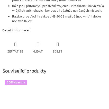
patní chrániče z kontrastní látky (obě nohavice).
Dále jsou přítomny: - prošívání trojjehlou v rozkroku, na vnitřní a
vnější straně nohavic - kontrastní výztuže na různých místech.
Italské prostřední velikosti 48-50-52 mají běžnou vnitřní délku
nohavic 82 cm.
Detailní informace
ZEPTAT SE
HLÍDAT
SDÍLET
Související produkty
100% bavlna