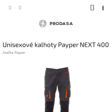
Přejít
NÁKUP
na
obsah
KOŠÍK
Unisexové kalhoty Payper NEXT 400
Značka:
Payper