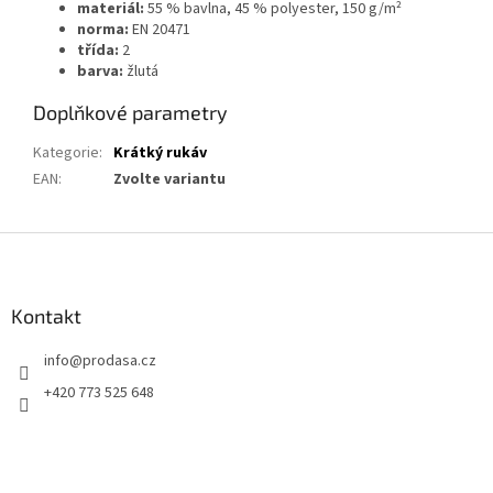
materiál:
55 % bavlna, 45 % polyester, 150 g/m²
norma:
EN 20471
třída:
2
barva:
žlutá
Doplňkové parametry
Kategorie
:
Krátký rukáv
EAN
:
Zvolte variantu
Z
á
p
a
Kontakt
t
info
@
prodasa.cz
í
+420 773 525 648