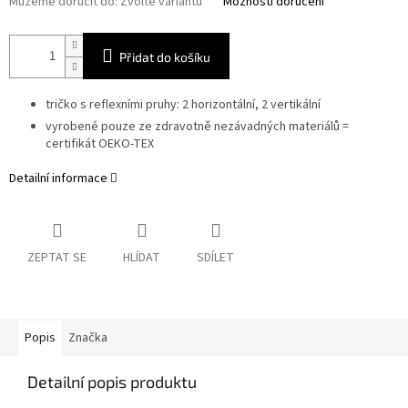
Můžeme doručit do:
Zvolte variantu
Možnosti doručení
Přidat do košíku
tričko s reflexními pruhy: 2 horizontální, 2 vertikální
vyrobené pouze ze zdravotně nezávadných materiálů =
certifikát OEKO-TEX
Detailní informace
ZEPTAT SE
HLÍDAT
SDÍLET
Popis
Značka
Detailní popis produktu