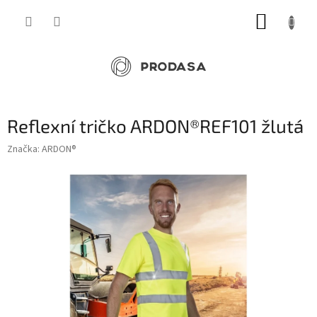
Přejít
NÁKUP
na
obsah
KOŠÍK
Reflexní tričko ARDON®REF101 žlutá
Značka:
ARDON®