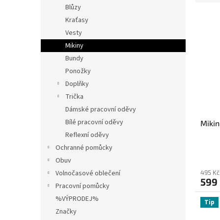
e
Blůzy
n
V
n
í
Kraťasy
ý
í
p
Vesty
p
p
a
Mikiny
i
r
n
Bundy
s
o
e
p
d
Ponožky
l
r
u
Doplňky
o
k
Trička
d
t
Dámské pracovní oděvy
u
ů
Bílé pracovní oděvy
Miki
k
t
Reflexní oděvy
ů
Ochranné pomůcky
Obuv
495 Kč
Volnočasové oblečení
599
Pracovní pomůcky
%VÝPRODEJ%
Tip
Značky