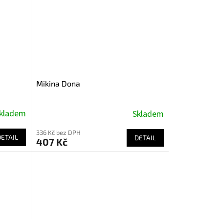
Mikina Dona
kladem
Skladem
336 Kč bez DPH
DETAIL
DETAIL
407 Kč