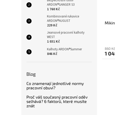
Bezpečnostní obuv
ARDON®GANGER S3
1 760 Kč
Kombinované rukavice
ARDON®AUGUST
Miki
229 Kč
Jeansové pracovní kalhoty
WEST
1 031 Kč
860 Kč
Kalhoty ARDON®Summer
1 04
846 Kč
Blog
Co znamenají jednotlivé normy
pracovní obuvi?
Proč váš současný pracovní oděv
selhává? 6 faktorů, které musíte
znát