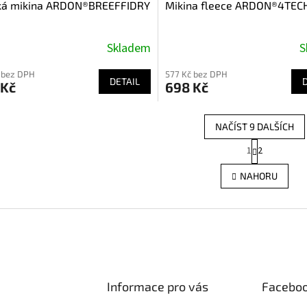
ká mikina ARDON®BREEFFIDRY
Mikina fleece ARDON®4TEC
Skladem
S
 bez DPH
577 Kč bez DPH
DETAIL
 Kč
698 Kč
NAČÍST 9 DALŠÍCH
S
1
2
O
t
r
v
NAHORU
á
l
n
á
k
d
o
a
v
c
á
í
n
p
í
r
Informace pro vás
Facebo
v
k