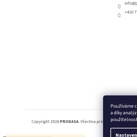
info
@
+420 7
Používáme c
a díky analý
použitelnos
Copyright 2026
PRODASA
. Všechna práva vyhrazena.
Nastaven