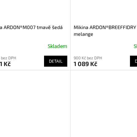
na ARDON®M007 tmavě šedá
Mikina ARDON®BREEFFIDRY
melange
Skladem
S
 bez DPH
900 Kč bez DPH
DETAIL
1 Kč
1 089 Kč