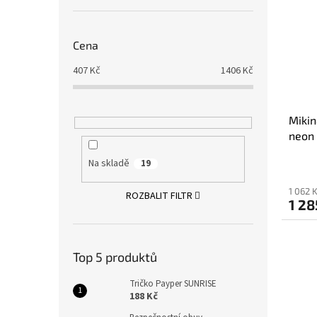
Cena
407
Kč
1406
Kč
Miki
neon
Na skladě
19
1 062 
ROZBALIT FILTR
1 28
Top 5 produktů
Tričko Payper SUNRISE
188 Kč