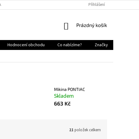
AJŮ
NAPIŠTE NÁM
KONTAKTY
NEJČASTĚJŠÍ DOTAZY
Přihlášení
PR
NÁKUPNÍ
Prázdný košík
KOŠÍK
Hodnocení obchodu
Co nabízíme?
Značky
Mikina PONTIAC
Skladem
663 Kč
21
položek celkem