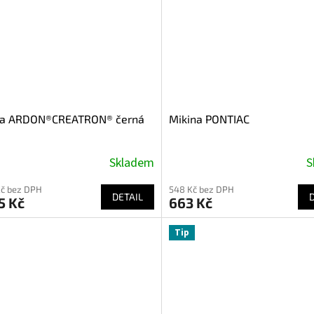
na ARDON®CREATRON® černá
Mikina PONTIAC
Skladem
S
Kč bez DPH
548 Kč bez DPH
DETAIL
5 Kč
663 Kč
Tip