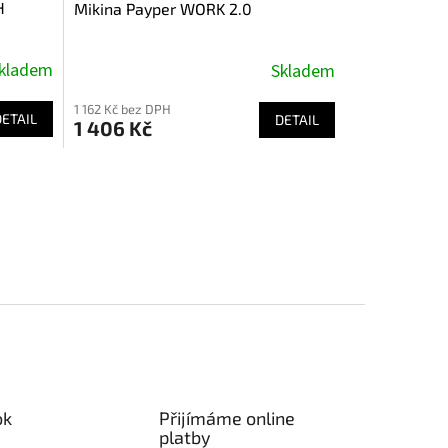
H
Mikina Payper WORK 2.0
kladem
Skladem
1 162 Kč bez DPH
DETAIL
DETAIL
1 406 Kč
ok
Přijímáme online
platby