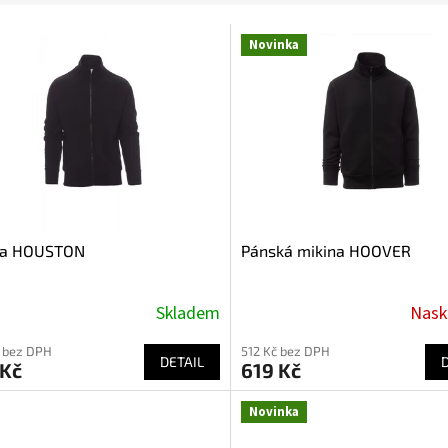
Novinka
na HOUSTON
Pánská mikina HOOVER
Skladem
Nask
 bez DPH
512 Kč bez DPH
DETAIL
 Kč
619 Kč
Novinka