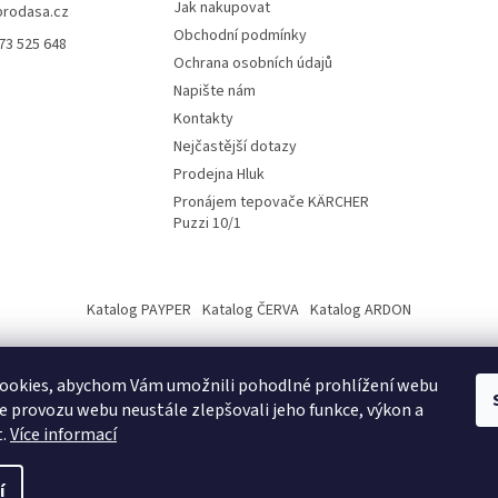
Jak nakupovat
y
prodasa.cz
v
Obchodní podmínky
73 525 648
ý
Ochrana osobních údajů
p
Napište nám
i
s
Kontakty
u
Nejčastější dotazy
Prodejna Hluk
Pronájem tepovače KÄRCHER
Puzzi 10/1
Katalog PAYPER
Katalog ČERVA
Katalog ARDON
ookies, abychom Vám umožnili pohodlné prohlížení webu
ze provozu webu neustále zlepšovali jeho funkce, výkon a
t.
Více informací
í