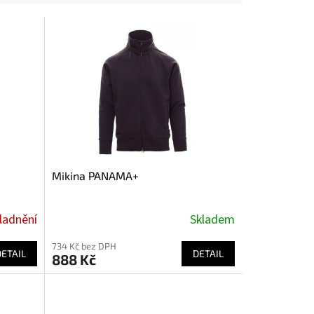
Mikina PANAMA+
ladnění
Skladem
734 Kč bez DPH
DETAIL
DETAIL
888 Kč