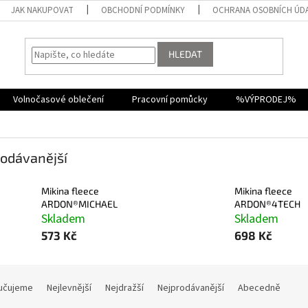
JAK NAKUPOVAT
OBCHODNÍ PODMÍNKY
OCHRANA OSOBNÍCH ÚD
HLEDAT
Volnočasové oblečení
Pracovní pomůcky
%VÝPRODEJ%
odávanější
Mikina fleece
Mikina fleece
ARDON®MICHAEL
ARDON®4TECH
Skladem
Skladem
573 Kč
698 Kč
učujeme
Nejlevnější
Nejdražší
Nejprodávanější
Abecedně