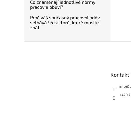
Co znamenají jednotlivé normy
pracovní obuvi?
Proč váš současný pracovní oděv
selhává? 6 faktorů, které musíte
znát
Z
á
p
a
t
Kontakt
í
info
@
+420 7