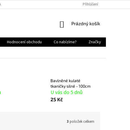
AJŮ
NAPIŠTE NÁM
KONTAKTY
NEJČASTĚJŠÍ DOTAZY
Přihlášení
PR
NÁKUPNÍ
Prázdný košík
KOŠÍK
Hodnocení obchodu
Co nabízíme?
Značky
Bavlněné kulaté
tkaničky silné - 100cm
ů
U vás do 5 dnů
25 Kč
3
položek celkem