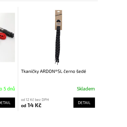
Tkaničky ARDON®SL černo šedé
o 5 dnů
Skladem
od 12 Kč bez DPH
DETAIL
DETAIL
14 Kč
od