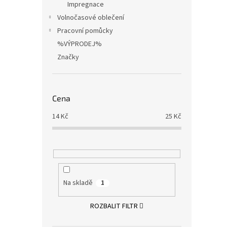
Impregnace
Volnočasové oblečení
Pracovní pomůcky
%VÝPRODEJ%
Značky
Cena
14
Kč
25
Kč
Na skladě
1
ROZBALIT FILTR