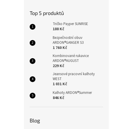
Top 5 produktů
Tričko Payper SUNRISE
188 Kč
Bezpečnostní obuv
ARDON®GANGER S3
1 760 Kč
Kombinované rukavice
ARDON®AUGUST
229 Kč
Jeansové pracovní kalhoty
WEST
1 031 Kč
Kalhoty ARDON®Summer
846 Kč
Blog