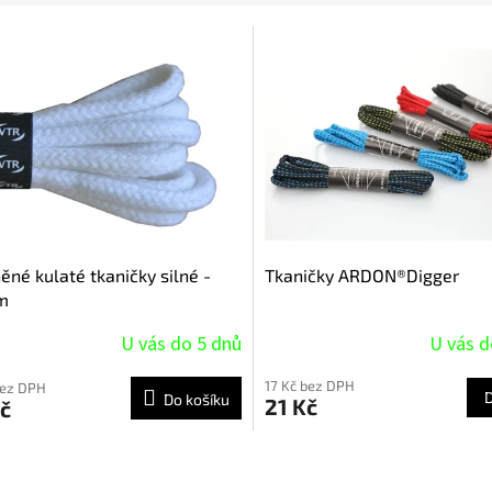
ěné kulaté tkaničky silné -
Tkaničky ARDON®Digger
m
U vás do 5 dnů
U vás d
17 Kč bez DPH
bez DPH
Do košíku
21 Kč
č
O
v