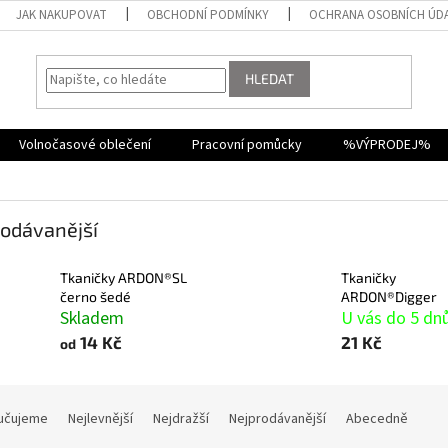
JAK NAKUPOVAT
OBCHODNÍ PODMÍNKY
OCHRANA OSOBNÍCH ÚD
HLEDAT
Volnočasové oblečení
Pracovní pomůcky
%VÝPRODEJ%
odávanější
Tkaničky ARDON®SL
Tkaničky
černo šedé
ARDON®Digger
Skladem
U vás do 5 dn
14 Kč
21 Kč
od
učujeme
Nejlevnější
Nejdražší
Nejprodávanější
Abecedně