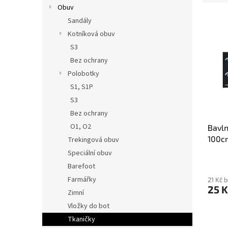
e
Obuv
n
V
n
í
Sandály
ý
í
p
Kotníková obuv
p
p
a
S3
i
r
n
Bez ochrany
s
o
e
p
d
Polobotky
l
r
u
S1, S1P
o
k
S3
d
t
Bez ochrany
u
ů
O1, O2
Bavln
k
100c
t
Trekingová obuv
ů
Speciální obuv
Barefoot
Farmářky
21 Kč 
25 K
Zimní
Vložky do bot
Tkaničky