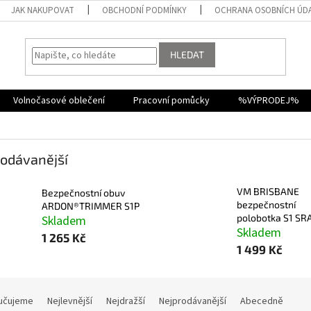
JAK NAKUPOVAT
OBCHODNÍ PODMÍNKY
OCHRANA OSOBNÍCH ÚD
HLEDAT
Volnočasové oblečení
Pracovní pomůcky
%VÝPRODEJ%
odávanější
VM BRISBANE
Bezpečnostní obuv
bezpečnostní
ARDON®TRIMMER S1P
polobotka S1 SR
Skladem
Skladem
1 265 Kč
1 499 Kč
učujeme
Nejlevnější
Nejdražší
Nejprodávanější
Abecedně