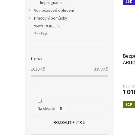
ESD
Impregnace
Volnočasové oblečení
Pracovní pomůcky
%VÝPRODEJ%
Značky
Bezpe
Cena
ARDO
1010
Kč
3399
Kč
835 Kč
1 01
S1P
Na skladě
5
ROZBALIT FILTR