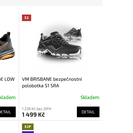
S1
GE LOW
VM BRISBANE bezpečnostní
polobotka S1 SRA
kladem
Skladem
1 239 Kč bez DPH
DETAIL
DETAIL
1 499 Kč
S1P