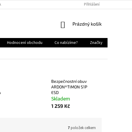
AJŮ
NAPIŠTE NÁM
KONTAKTY
NEJČASTĚJŠÍ DOTAZY
Přihlášení
PR
NÁKUPNÍ
Prázdný košík
KOŠÍK
Hodnocení obchodu
Co nabízíme?
Značky
Bezpečnostní obuv
ARDON®TIMON S1P
A
ESD
Skladem
1 259 Kč
7
položek celkem