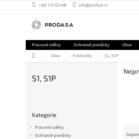
Přejít
+420 773 525 648
info@prodasa.cz
na
obsah
Pracovní oděvy
Ochranné pomůcky
Obuv
Domů
Obuv
Polobotky
S1, S1P
Nejpr
S1, S1P
P
o
Přeskočit
s
Kategorie
kategorie
t
r
Ř
Pracovní oděvy
a
a
Dopor
Ochranné pomůcky
n