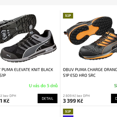
S1P
 PUMA ELEVATE KNIT BLACK
OBUV PUMA CHARGE ORAN
S1P
S1P ESD HRO SRC
U vás do 5 dnů
S
Kč bez DPH
2 809 Kč bez DPH
DETAIL
1 Kč
3 399 Kč
S1P