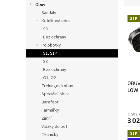
z
Obuv
n
e
í
Sandály
V
n
S1P
p
Kotníková obuv
ý
í
a
p
p
S3
n
i
r
Bez ochrany
e
s
o
Polobotky
l
p
d
S1, S1P
r
u
S3
o
k
Bez ochrany
d
t
u
ů
O1, O2
OBUV
k
Trekingová obuv
LOW 
t
Speciální obuv
ů
Barefoot
Farmářky
2 497 
Zimní
3 02
Vložky do bot
S1P
Tkaničky