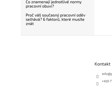
Co znamenají jednotlivé normy
pracovní obuvi?
Proč váš současný pracovní oděv
selhává? 6 faktorů, které musíte
znát
Z
á
p
a
t
Kontakt
í
info
@
+420 7