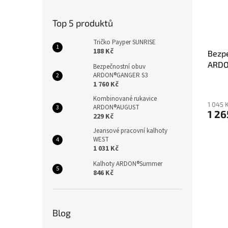
Top 5 produktů
Tričko Payper SUNRISE
188 Kč
Bezp
ARDO
Bezpečnostní obuv
ARDON®GANGER S3
1 760 Kč
Kombinované rukavice
1 045 
ARDON®AUGUST
1 26
229 Kč
Jeansové pracovní kalhoty
WEST
1 031 Kč
Kalhoty ARDON®Summer
846 Kč
Blog