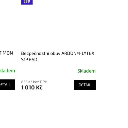
ESD
®TIMON
Bezpečnostní obuv ARDON®FLYTEX
S1P ESD
kladem
Skladem
835 Kč bez DPH
DETAIL
DETAIL
1 010 Kč