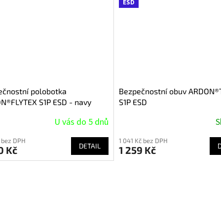
ESD
čnostní polobotka
Bezpečnostní obuv ARDON
N®FLYTEX S1P ESD - navy
S1P ESD
U vás do 5 dnů
S
 bez DPH
1 041 Kč bez DPH
DETAIL
0 Kč
1 259 Kč