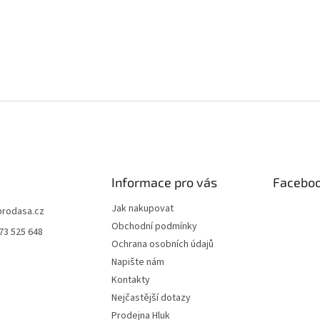
v
k
y
v
ý
p
i
s
u
Informace pro vás
Facebo
Jak nakupovat
prodasa.cz
Obchodní podmínky
73 525 648
Ochrana osobních údajů
Napište nám
Kontakty
Nejčastější dotazy
Prodejna Hluk