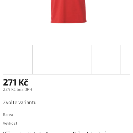
271 Kč
224 Kč bez DPH
Měrná
Zvolte variantu
cena:
Barva
Velikost