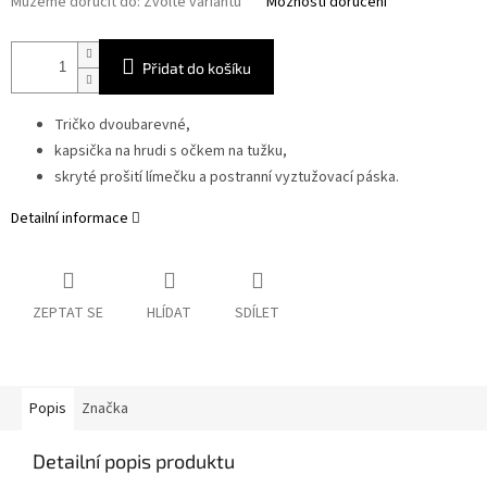
Můžeme doručit do:
Zvolte variantu
Možnosti doručení
Přidat do košíku
Tričko dvoubarevné,
kapsička na hrudi s očkem na tužku,
skryté prošití límečku a postranní vyztužovací páska.
Detailní informace
ZEPTAT SE
HLÍDAT
SDÍLET
Popis
Značka
Detailní popis produktu