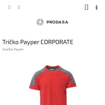
Přejít
NÁKUP
na
obsah
KOŠÍK
Tričko Payper CORPORATE
Značka:
Payper