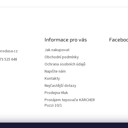
Informace pro vás
Facebo
Jak nakupovat
prodasa.cz
Obchodní podmínky
73 525 648
Ochrana osobních údajů
Napište nám
Kontakty
Nejčastější dotazy
Prodejna Hluk
Pronájem tepovače KÄRCHER
Puzzi 10/1
Katalog PAYPER
Katalog ČERVA
Katalog ARDON