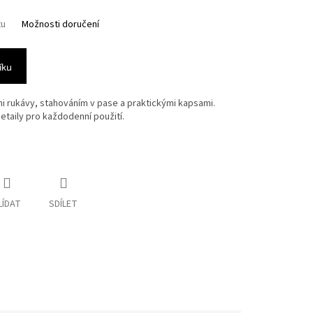
tu
Možnosti doručení
íku
i rukávy, stahováním v pase a praktickými kapsami.
taily pro každodenní použití.
LÍDAT
SDÍLET