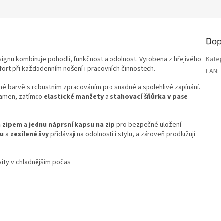
Dop
gnu kombinuje pohodlí, funkčnost a odolnost. Vyrobena z hřejivého
Kate
mfort při každodenním nošení i pracovních činnostech.
EAN
:
né barvě s robustním zpracováním pro snadné a spolehlivé zapínání.
 ramen, zatímco
elastické manžety
a
stahovací šňůrka v pase
m zipem
a
jednu náprsní kapsu na zip
pro bezpečné uložení
ku
a
zesílené švy
přidávají na odolnosti i stylu, a zároveň prodlužují
vity v chladnějším počas