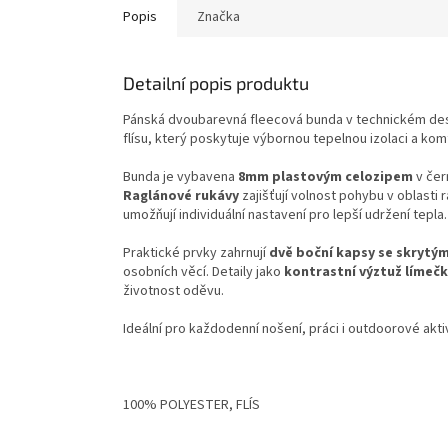
Popis
Značka
Detailní popis produktu
Pánská dvoubarevná fleecová bunda v technickém desi
flísu, který poskytuje výbornou tepelnou izolaci a ko
Bunda je vybavena
8mm plastovým celozipem
v čer
Raglánové rukávy
zajišťují volnost pohybu v oblasti
umožňují individuální nastavení pro lepší udržení tepla.
Praktické prvky zahrnují
dvě boční kapsy se skrytý
osobních věcí. Detaily jako
kontrastní výztuž límeč
životnost oděvu.
Ideální pro každodenní nošení, práci i outdoorové akti
100% POLYESTER, FLÍS