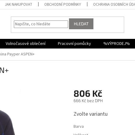
JAK NAKUPOVAT
OBCHODNÍ PODMÍNKY
OCHRANA OSOBNÍCH ÚD
HLEDAT
Volnočasové oblečení
Pracovní pomůcky
%VÝPRODEJ%
kina Payper ASPEN+
EN+
806 Kč
666 Kč bez DPH
Měrná
Zvolte variantu
cena:
Barva