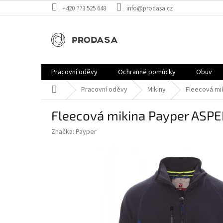
Přejít
+420 773 525 648
info@prodasa.cz
na
obsah
Pracovní oděvy
Ochranné pomůcky
Obuv
Domů
Pracovní oděvy
Mikiny
Fleecová mi
Fleecová mikina Payper ASP
Značka:
Payper