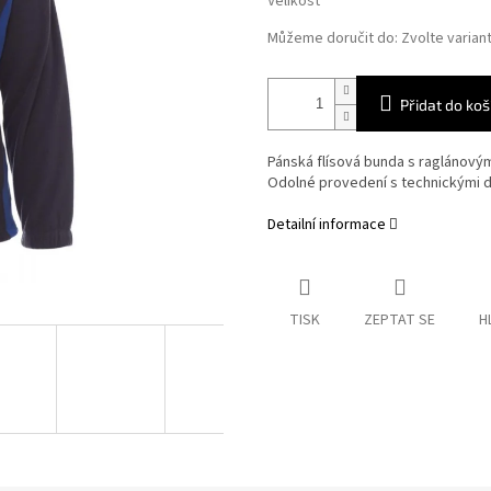
Velikost
Můžeme doručit do:
Zvolte varian
Přidat do koš
Pánská flísová bunda s raglánovým
Odolné provedení s technickými de
Detailní informace
TISK
ZEPTAT SE
H