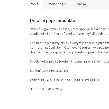
Popis
Podobné (2)
Značka
Detailní popis produktu
Pánská ergonomická vesta, která spojuje funkčnost, sty
vsadkami z černého softshellu, které zvyšují odolnost
Zapínání na plastový zip s kovovým jezdcem typu
sem
komfortní nošení. Jemně lemované průramky a pas pos
dvěma bočními kapsami na zip a jednou praktickou kaps
Skvělá volba pro každodenní nošení, práci i aktivní vol
Složení:
100% POLYESTER
Vzhled:
POLYESTEROVÝ A SOFTSHELLOVÝ ÚPLET
Hmotnost:
380 GR/MQ
Z