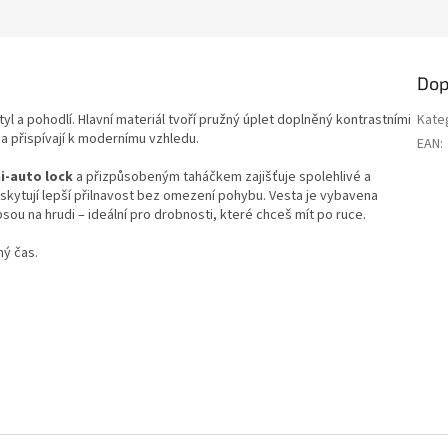
Dop
l a pohodlí. Hlavní materiál tvoří pružný úplet doplněný kontrastními
Kate
 a přispívají k modernímu vzhledu.
EAN
:
i-auto lock
a přizpůsobeným taháčkem zajišťuje spolehlivé a
kytují lepší přilnavost bez omezení pohybu. Vesta je vybavena
ou na hrudi – ideální pro drobnosti, které chceš mít po ruce.
ný čas.