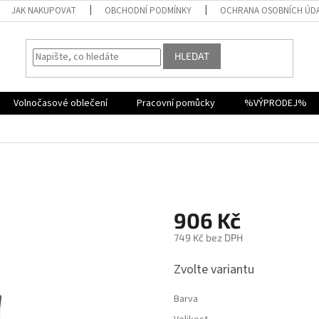
JAK NAKUPOVAT
OBCHODNÍ PODMÍNKY
OCHRANA OSOBNÍCH ÚD
HLEDAT
Volnočasové oblečení
Pracovní pomůcky
%VÝPRODEJ%
906 Kč
749 Kč bez DPH
Měrná
Zvolte variantu
cena:
Barva