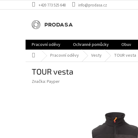
Přejít
+420 773 525 648
info@prodasa.cz
na
obsah
Pracovní oděvy
Ochranné pomůcky
Obuv
Domů
Pracovní oděvy
Vesty
TOUR vesta
TOUR vesta
Značka:
Payper