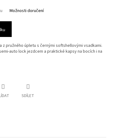
tu
Možnosti doručení
íku
 z pružného úpletu s černými softshellovými vsadkami.
 semi-auto lock jezdcem a praktické kapsy na bocích i na
LÍDAT
SDÍLET