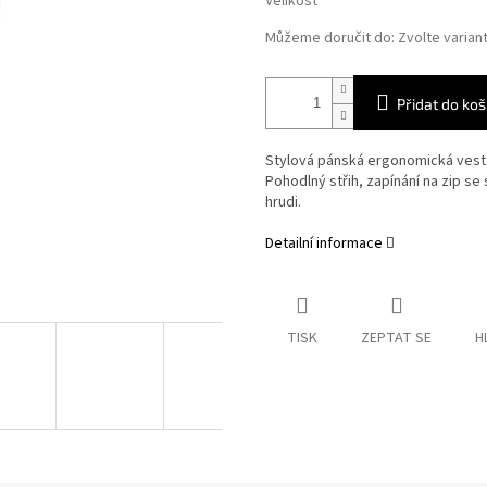
Velikost
Můžeme doručit do:
Zvolte varian
Přidat do koš
Stylová pánská ergonomická vesta
Pohodlný střih, zapínání na zip se
hrudi.
Detailní informace
TISK
ZEPTAT SE
H