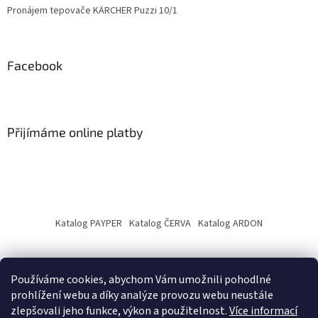
Pronájem tepovače KÄRCHER Puzzi 10/1
Facebook
Přijímáme online platby
Katalog PAYPER
Katalog ČERVA
Katalog ARDON
Používáme cookies, abychom Vám umožnili pohodlné
prohlížení webu a díky analýze provozu webu neustále
zlepšovali jeho funkce, výkon a použitelnost.
Více informací
Vytvořil Shoptet