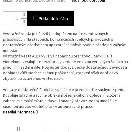
Můžeme doručit do:
Zvolte variantu
Možnosti doručení
Přidat do košíku
Výstražná vesta je důležitým doplňkem na frekventovaných
pracovištích. Na stavbách, komunikacích i velkých provozech s
dostatečným předstihem upozorní na pohyb osob a předejde vážným
nehodám.
Výstražná vesta ALEX využívá nápadnou oranžovou barvu, jejíž
viditelnost zesilují i reflexní pruhy vedené ve dvou výrazných řadách na
předním i zadním díle. Polyester dodává vestě dostatečnou pevnost a
odolnost vůči mechanickému poškození, zároveň však nepřidává
zbytečnou uzavřenou vrstvu navíc.
Vesta je dostatečně široká a zapíná se v předním díle suchým zipem.
Dovoluje snadné a rychlé oblékání přes jakékoliv oblečení. Složená
zabere minimální místo a dovolí i snadný převoz. Vesta umožňuje
snadnou údržbu včetně praní v automatické pračce.
Detailní informace