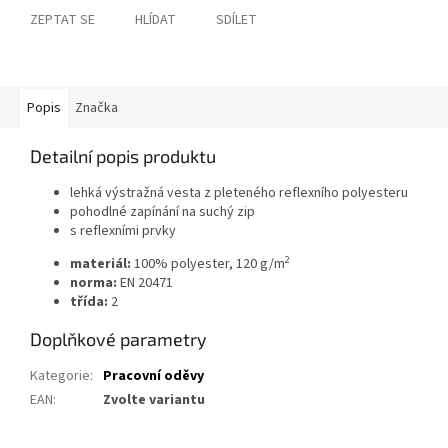
ZEPTAT SE
HLÍDAT
SDÍLET
Popis
Značka
Detailní popis produktu
lehká výstražná vesta z pleteného reflexního polyesteru
pohodlné zapínání na suchý zip
s reflexními prvky
2
materiál:
100% polyester, 120 g/m
norma:
EN 20471
třída:
2
Doplňkové parametry
Kategorie
:
Pracovní oděvy
EAN
:
Zvolte variantu