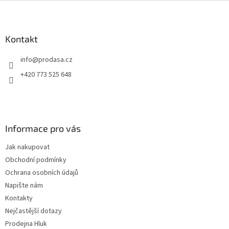
Z
á
p
a
Kontakt
t
info
@
prodasa.cz
í
+420 773 525 648
Informace pro vás
Jak nakupovat
Obchodní podmínky
Ochrana osobních údajů
Napište nám
Kontakty
Nejčastější dotazy
Prodejna Hluk