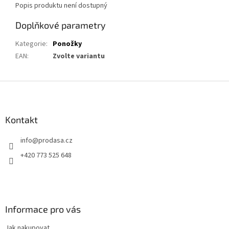
Popis produktu není dostupný
Doplňkové parametry
Kategorie
:
Ponožky
EAN
:
Zvolte variantu
Z
á
p
a
Kontakt
t
info
@
prodasa.cz
í
+420 773 525 648
Informace pro vás
Jak nakupovat