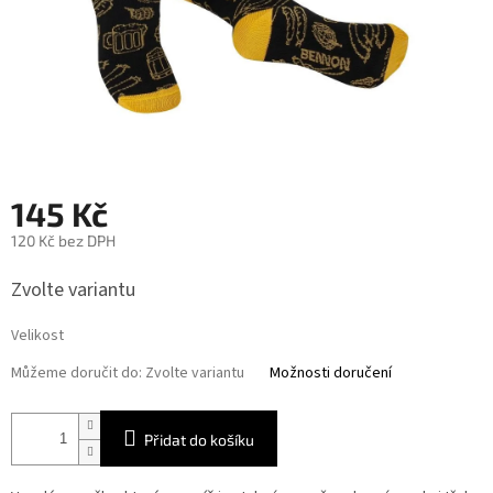
145 Kč
120 Kč bez DPH
Měrná
Zvolte variantu
cena:
Velikost
Můžeme doručit do:
Zvolte variantu
Možnosti doručení
Přidat do košíku