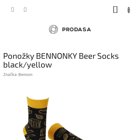
Přejít
NÁKUP
na
obsah
KOŠÍK
Ponožky BENNONKY Beer Socks
black/yellow
Značka:
Bennon