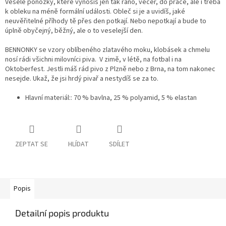
Veselé ponožky, které vynosíš jen tak ráno, večer, do práce, ale i třeba
k obleku na méně formální události. Obleč si je a uvidíš, jaké
neuvěřitelné příhody tě přes den potkají. Nebo nepotkají a bude to
úplně obyčejný, běžný, ale o to veselejší den.
BENNONKY se vzory oblíbeného zlatavého moku, klobásek a chmelu
nosí rádi všichni milovníci piva. V zimě, v létě, na fotbal i na
Oktoberfest. Jestli máš rád pivo z Plzně nebo z Brna, na tom nakonec
nesejde. Ukaž, že jsi hrdý pivař a nestydíš se za to.
Hlavní materiál:
: 70 % bavlna, 25 % polyamid, 5 % elastan
ZEPTAT SE
HLÍDAT
SDÍLET
Popis
Detailní popis produktu