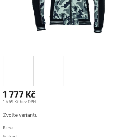
1 777 Kč
1 469 Kč bez DPH
Měrná
Zvolte variantu
cena:
Barva
Velikost