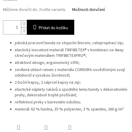
Můžeme doručit do:
Zvolte variantu
Možnosti doručení
Přidat do košíku
pánská pracovní bunda se stojacím límcem, celopropínací zip;
elastický inovativní materiál TRIFIBETEX® v kombinaci se 4way
strečovým materiálem TRIFIBETEXPRO®;
atraktivní design, ergonomický střih;
zesílená oblast ramen z materiálu CORDURA
osvědčeným svojí
odolností a vysokou životností;
2 boční kapsy, 2 náprsní kapsy na zip;
elastické náplety rukávů a spodního lemu bundy s dekorativními
pruhy, dekorativní trojité prošívání;
reflektivní prvky v barevném odstínu;
2
materiál: 62 % bavlna, 35 % polyester, 3 % spandex, 260 g/m