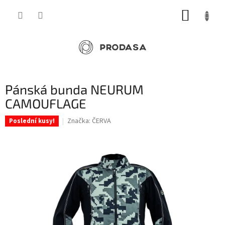
Přejít
NÁKUP
na
obsah
KOŠÍK
Pánská bunda NEURUM
CAMOUFLAGE
Značka:
ČERVA
Poslední kusy!