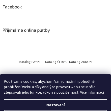
Facebook
Přijímáme online platby
Katalog PAYPER
Katalog ČERVA
Katalog ARDON
Používáme cookies, abychom Vám umožnili pohodlné
prohlížení webu a díky analýze provozu webu neustále
zlepšovali jeho funkce, výkon a použitelnost.
Více informací
Vytvořil Shoptet
Nastavení
Copyright 2026
PRODASA
. Všechna práva vyhrazena.