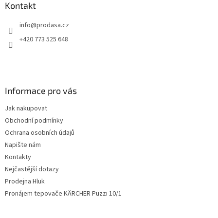
a
Kontakt
t
info
@
prodasa.cz
í
+420 773 525 648
Informace pro vás
Jak nakupovat
Obchodní podmínky
Ochrana osobních údajů
Napište nám
Kontakty
Nejčastější dotazy
Prodejna Hluk
Pronájem tepovače KÄRCHER Puzzi 10/1