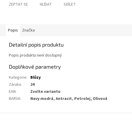
ZEPTAT SE
HLÍDAT
SDÍLET
Popis
Značka
Detailní popis produktu
Popis produktu není dostupný
Doplňkové parametry
Kategorie
:
Blůzy
Záruka
:
24
EAN
:
Zvolte variantu
BARVA
:
Navy modrá, Antracit, Petrolej, Olivová
Z
á
p