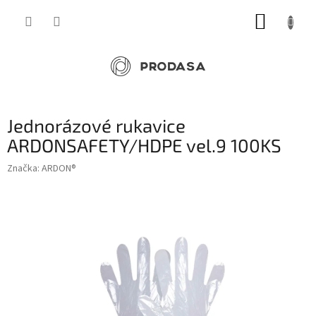
Přejít
NÁKUP
na
obsah
KOŠÍK
Jednorázové rukavice
ARDONSAFETY/HDPE vel.9 100KS
Značka:
ARDON®