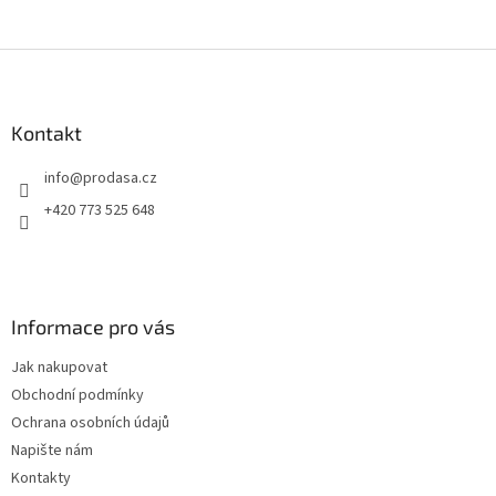
Z
á
p
a
Kontakt
t
info
@
prodasa.cz
í
+420 773 525 648
Informace pro vás
Jak nakupovat
Obchodní podmínky
Ochrana osobních údajů
Napište nám
Kontakty