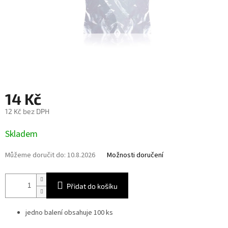
14 Kč
12 Kč bez DPH
Měrná
Skladem
cena:
Můžeme doručit do:
10.8.2026
Možnosti doručení
Přidat do košíku
jedno balení obsahuje 100 ks