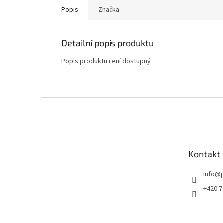
Popis
Značka
Detailní popis produktu
Popis produktu není dostupný
Z
á
p
a
t
Kontakt
í
info
@
+420 7