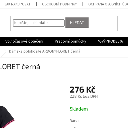
JAK NAKUPOVAT
OBCHODNÍ PODMÍNKY
OCHRANA OSOBNÍCH ÚD
HLEDAT
Volnočasové oblečení
Pracovní pomůcky
%VÝPRODEJ%
Dámská polokošile ARDON®FLORET černá
LORET černá
276 Kč
228 Kč bez DPH
Měrná
Skladem
cena:
Barva