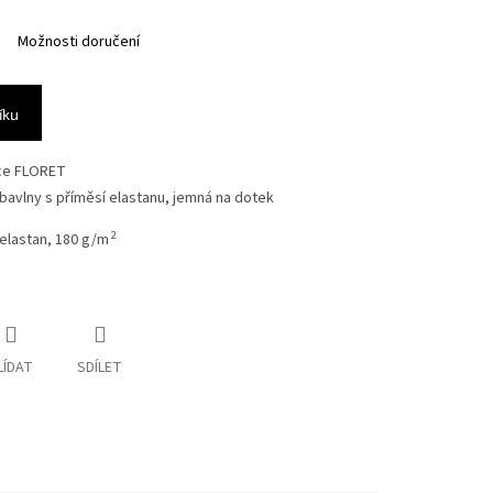
Možnosti doručení
íku
kce FLORET
bavlny s příměsí elastanu, jemná na dotek
2
elastan, 180 g/m
LÍDAT
SDÍLET