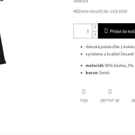
Velikost
Můžeme doručit do:
10.8.2026
Přidat do koš
dámská polokošile z kole
vyrobeno z kvalitní česané 
materiál:
95% bavlna, 5% 
barva:
černá
TISK
ZEPTAT SE
H